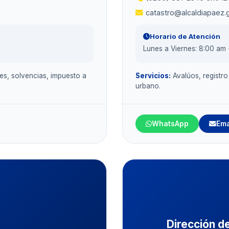
catastro@alcaldiapaez.
Horario de Atención
Lunes a Viernes: 8:00 am 
s, solvencias, impuesto a
Servicios:
Avalúos, registro
urbano.
WhatsApp
Ema
Dirección d