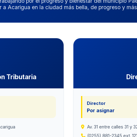
rabajando por el progreso y bienestar del municipio Pá
r a Acarigua en la ciudad más bella, de progreso y m
n Tributaria
Dir
Director
Por asignar
 Acarigua
Av. 31 entre calles 31 y 3
(0255) 881-2345 ext. 12