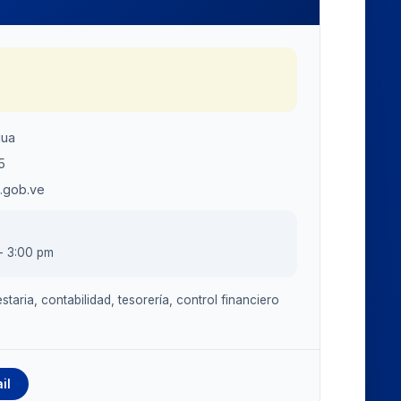
gua
5
z.gob.ve
- 3:00 pm
taria, contabilidad, tesorería, control financiero
il