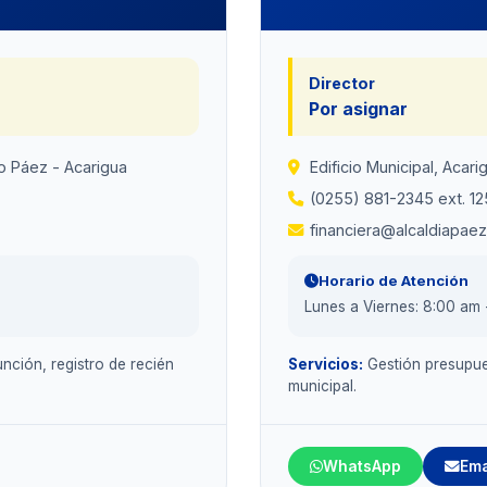
Director
Por asignar
pio Páez - Acarigua
Edificio Municipal, Acari
(0255) 881-2345 ext. 12
financiera@alcaldiapae
Horario de Atención
Lunes a Viernes: 8:00 am 
nción, registro de recién
Servicios:
Gestión presupues
municipal.
WhatsApp
Ema