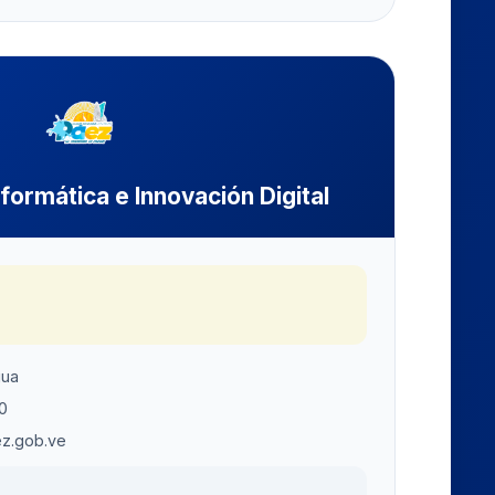
nformática e Innovación Digital
gua
0
ez.gob.ve