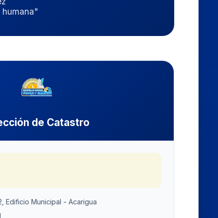
ez
ás humana"
ección de Catastro
2, Edificio Municipal - Acarigua
1