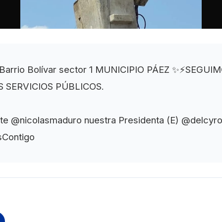
 Barrio Bolívar sector 1 MUNICIPIO PÁEZ ✨⚡SEG
 SERVICIOS PÚBLICOS.
nte @nicolasmaduro nuestra Presidenta (E) @delcyr
sContigo