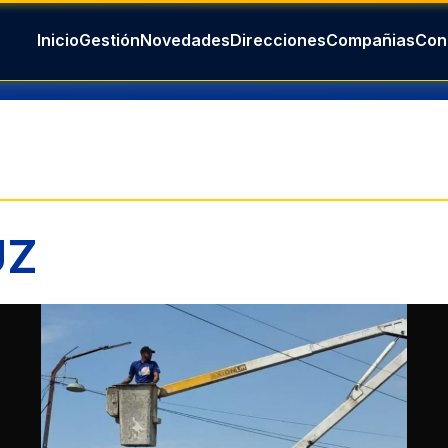
Inicio
Gestión
Novedades
Direcciones
Compañias
Con
UZ