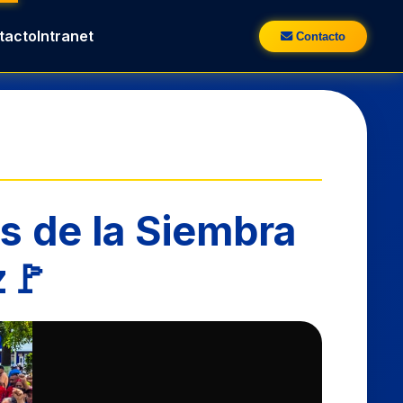
s de la Siembra
z🚩