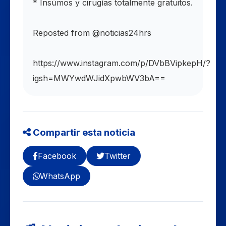
* Insümos y cirugías totalmente gratuitos.
Reposted from @noticias24hrs
https://www.instagram.com/p/DVbBVipkepH/?
igsh=MWYwdWJidXpwbWV3bA==
Compartir esta noticia
Facebook
Twitter
WhatsApp