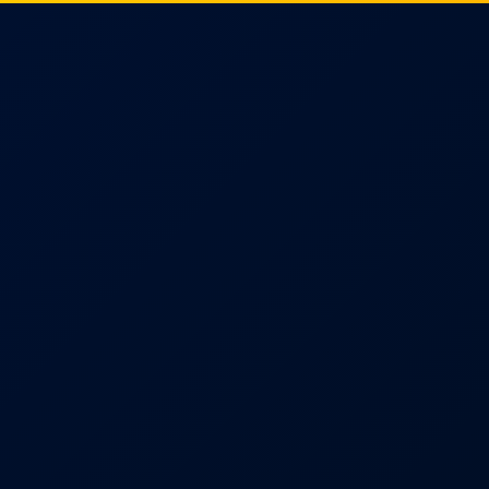
Inicio
Soy Páez
Novedades
Direcciones
Compañías
Con
Tu opinión cuenta
Deja tu Testimonio
te tu experiencia con nuestra gestión. Tu opinión es valio
nosotros y ayuda a mejorar nuestra comunidad.
¿Por qué compartir tu testimonio?