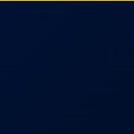
Alcaldía de
Páez
Compar